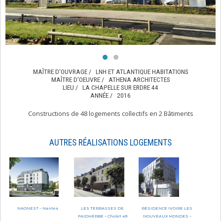
MAÎTRE D'OUVRAGE /
LNH ET ATLANTIQUE HABITATIONS
MAÎTRE D'OEUVRE /
ATHENA ARCHITECTES
LIEU /
LA CHAPELLE SUR ERDRE 44
ANNÉE /
2016
Constructions de 48 logements collectifs en 2 Bâtiments
AUTRES RÉALISATIONS LOGEMENTS
NAONEST – Nantes
LES TERRASSES DE
RÉSIDENCE IVOIRE LES
FAIDHERBE – Cholet 49
NOUVEAUX MONDES –