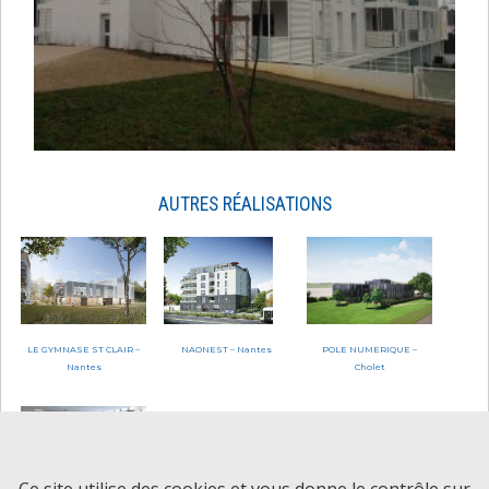
AUTRES RÉALISATIONS
LE GYMNASE ST CLAIR –
NAONEST – Nantes
POLE NUMERIQUE –
Nantes
Cholet