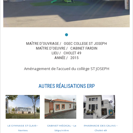
MAÎTRE D'OUVRAGE /
OGEC COLLEGE ST JOSEPH
MAÎTRE D'OEUVRE /
CABINET FARDIN
LIEU /
CHOLET 49
ANNÉE /
2015
Aménagement de l’accueil du collège ST JOSEPH
AUTRES RÉALISATIONS ERP
LE GYMNASE ST CLAIR –
CABINET MÉDICAL – La
PHARMACIE DES CALINS –
Nantes
Séguinière
Cholet 49