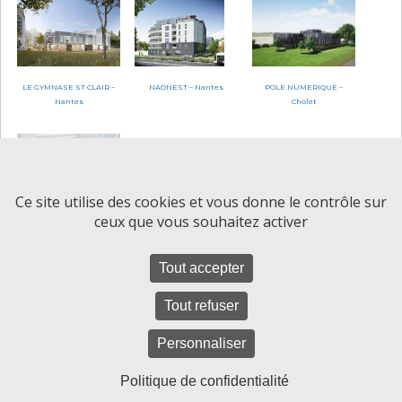
LE GYMNASE ST CLAIR –
NAONEST – Nantes
POLE NUMERIQUE –
Nantes
Cholet
Ce site utilise des cookies et vous donne le contrôle sur
ceux que vous souhaitez activer
BODET SOFTWARE 2 –
Cholet (49)
Tout accepter
© Defontaine Construction
Tout refuser
Mentions légales et politique de confidentialité
Personnaliser
Plan du site
Politique de confidentialité