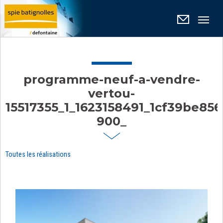
Panneau de gestion des cookies
programme-neuf-a-vendre-
vertou-
15517355_1_1623158491_1cf39be85
900_
Toutes les réalisations